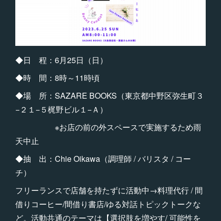
◆日 程：6月25日（日）
◆時 間：8時～11時頃
◆場 所：SAZARE BOOKS（東京都中野区弥生町３
−２１−５梶野ビル１−Ａ）
※お店の前の外スペースで実施するため雨
天中止
◆抽 出：Chie Oikawa（調理師 / バリスタ / コー
チ）
フリーランスで店舗を持たずに活動中→料理代行 / 間
借りコーヒー/間借り書店/ゆる対話トピックトークな
ど。活動共通のテーマは【選択肢を増やす/ 可能性を